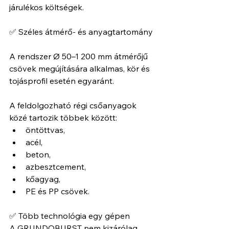
járulékos költségek.
✅ Széles átmérő- és anyagtartomány
A rendszer Ø 50–1 200 mm átmérőjű 
csövek megújítására alkalmas, kör és 
tojásprofil esetén egyaránt. 
A feldolgozható régi csőanyagok 
közé tartozik többek között:
öntöttvas,
acél,
beton,
azbesztcement,
kőagyag,
PE és PP csövek.
✅ Több technológia egy gépen
A GRUNDOBURST nem kizárólag 