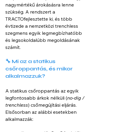
nagymértékű árokásásra lenne 
szükség. A rendszert a 
TRACTOfejlesztette ki, és több 
évtizede a nemzetközi trenchless 
szegmens egyik legmegbízhatóbb 
és legsokoldalúbb megoldásának 
számít.
🔧 Mi az a statikus 
csőroppantás, és mikor 
alkalmazzuk?
A statikus csőroppantás az egyik 
legfontosabb árkok nélküli (
no-dig / 
trenchless
) csőmegújítási eljárás. 
Elsősorban az alábbi esetekben 
alkalmazzák: