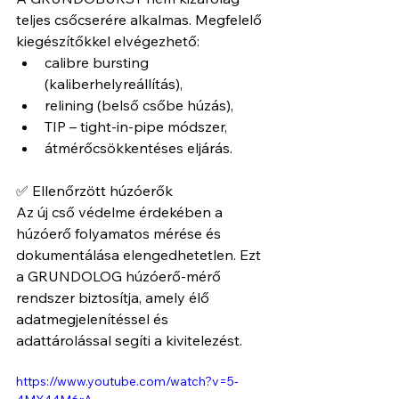
teljes csőcserére alkalmas. Megfelelő 
kiegészítőkkel elvégezhető:
calibre bursting 
(kaliberhelyreállítás),
relining (belső csőbe húzás),
TIP – tight-in-pipe módszer,
átmérőcsökkentéses eljárás.
✅ Ellenőrzött húzóerők
Az új cső védelme érdekében a 
húzóerő folyamatos mérése és 
dokumentálása elengedhetetlen. Ezt 
a GRUNDOLOG húzóerő-mérő 
rendszer biztosítja, amely élő 
adatmegjelenítéssel és 
adattárolással segíti a kivitelezést.
https://www.youtube.com/watch?v=5-