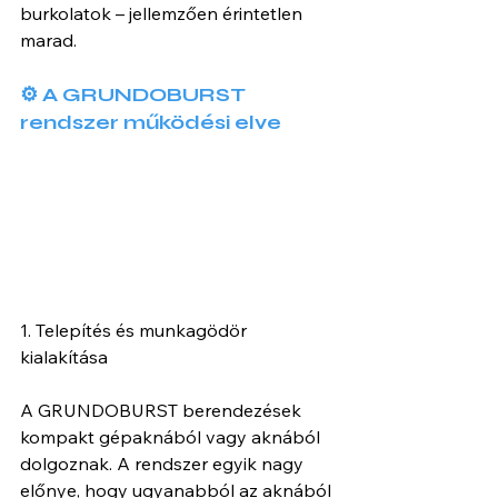
burkolatok – jellemzően érintetlen 
marad.
⚙️ A GRUNDOBURST 
rendszer működési elve
1. Telepítés és munkagödör 
kialakítása
A GRUNDOBURST berendezések 
kompakt gépaknából vagy aknából 
dolgoznak. A rendszer egyik nagy 
előnye, hogy ugyanabból az aknából 