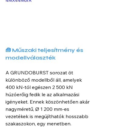
4MX44M6rA
🧰 Műszaki teljesítmény és 
modellválaszték
A GRUNDOBURST sorozat öt 
különböző modellből áll, amelyek 
400 kN-tól egészen 2 500 kN 
húzóerőig fedik le az alkalmazási 
igényeket. Ennek köszönhetően akár 
nagyméretű, Ø 1 200 mm-es 
vezetékek is megújíthatók hosszabb 
szakaszokon, egy menetben.