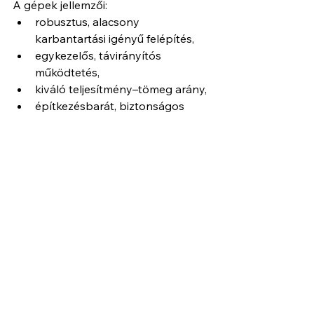
A gépek jellemzői:
robusztus, alacsony 
karbantartási igényű felépítés,
egykezelős, távirányítós 
működtetés,
kiváló teljesítmény–tömeg arány,
építkezésbarát, biztonságos 
kialakítás.
🛠️ Tipikus alkalmazási 
területek
Ivóvízvezetékek cseréje
Szennyvízcsatornák megújítása
Gázvezetékek felújítása
Ipari és közművezeték-hálózatok 
korszerűsítése
A technológia különösen előnyös 