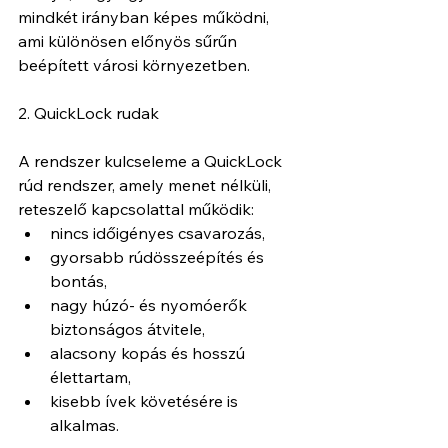
mindkét irányban képes működni, 
ami különösen előnyös sűrűn 
beépített városi környezetben.
2. QuickLock rudak
A rendszer kulcseleme a QuickLock 
rúd rendszer, amely menet nélküli, 
reteszelő kapcsolattal működik:
nincs időigényes csavarozás,
gyorsabb rúdösszeépítés és 
bontás,
nagy húzó- és nyomóerők 
biztonságos átvitele,
alacsony kopás és hosszú 
élettartam,
kisebb ívek követésére is 
alkalmas.