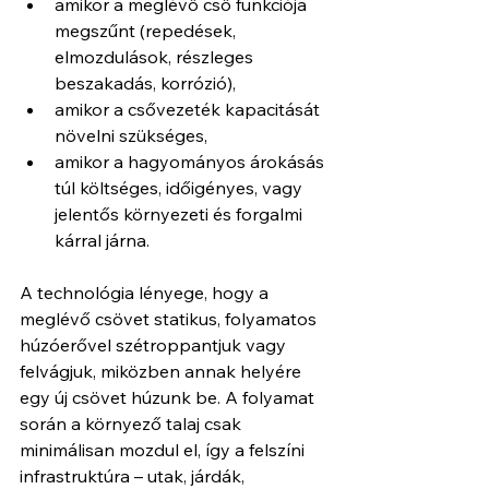
amikor a meglévő cső funkciója 
megszűnt (repedések, 
elmozdulások, részleges 
beszakadás, korrózió),
amikor a csővezeték kapacitását 
növelni szükséges,
amikor a hagyományos árokásás 
túl költséges, időigényes, vagy 
jelentős környezeti és forgalmi 
kárral járna.
A technológia lényege, hogy a 
meglévő csövet statikus, folyamatos 
húzóerővel szétroppantjuk vagy 
felvágjuk, miközben annak helyére 
egy új csövet húzunk be. A folyamat 
során a környező talaj csak 
minimálisan mozdul el, így a felszíni 
infrastruktúra – utak, járdák, 