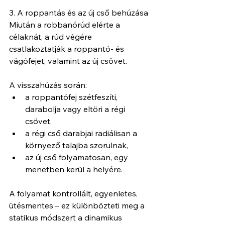
3. A roppantás és az új cső behúzása
Miután a robbanórúd elérte a 
célaknát, a rúd végére 
csatlakoztatják a roppantó- és 
vágófejet, valamint az új csövet. 
A visszahúzás során:
a roppantófej szétfeszíti, 
darabolja vagy eltöri a régi 
csövet,
a régi cső darabjai radiálisan a 
környező talajba szorulnak,
az új cső folyamatosan, egy 
menetben kerül a helyére.
A folyamat kontrollált, egyenletes, 
ütésmentes – ez különbözteti meg a 
statikus módszert a dinamikus 