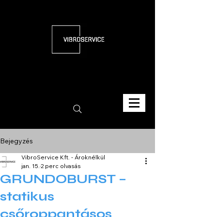
Bejegyzés
VibroService Kft. - Ároknélkül
jan. 15.
2 perc olvasás
GRUNDOBURST –
statikus
csőroppantásos