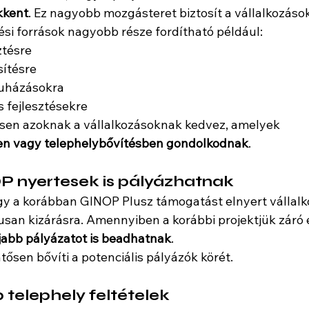
kkent
. Ez nagyobb mozgásteret biztosít a vállalkozáso
tési források nagyobb része fordítható például:
ztésre
sítésre
ruházásokra
s fejlesztésekre
sen azoknak a vállalkozásoknak kedvez, amelyek 
ben vagy telephelybővítésben gondolkodnak
.
P nyertesek is pályázhatnak
gy a korábban GINOP Plusz támogatást elnyert vállal
san kizárásra. Amennyiben a korábbi projektjük záró 
jabb pályázatot is beadhatnak
.
tősen bővíti a potenciális pályázók körét.
telephely feltételek