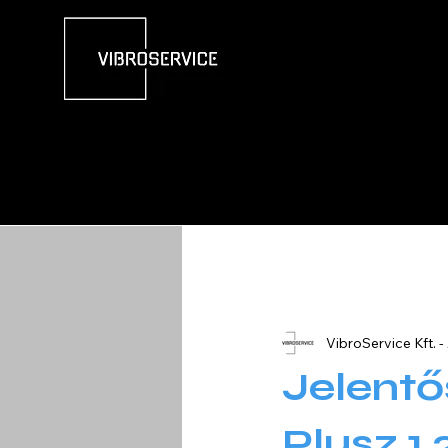
All Posts
VibroService Kft. -
Jelent
Plusz 1