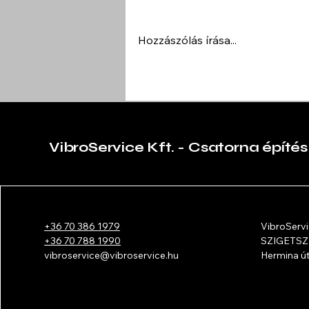
Hozzászólás írása...
GRUNDOTIP, Tight-In-
Pipe (TIP) cső a csőben
vezetékfelújításhoz
VibroService Kft. - Csatorna építés
+36 70 386 1979
VibroServi
+36 70 788 1990
SZIGETS
vibroservice@vibroservice.hu
Hermina út