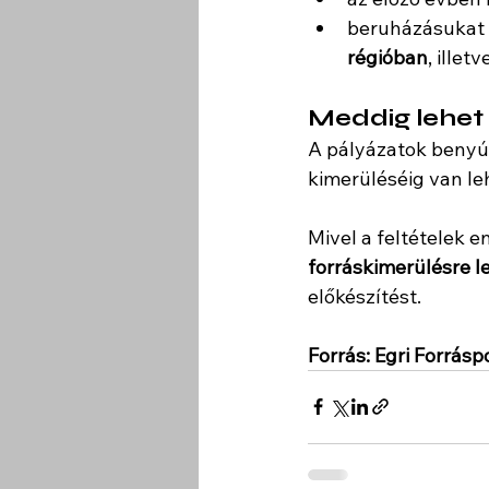
beruházásukat 
régióban
, illetv
Meddig lehet 
A pályázatok benyúj
kimerüléséig van le
Mivel a feltételek e
forráskimerülésre l
előkészítést.
Forrás: Egri Forrásp