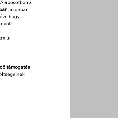
 Alapesetben a 
tban
, azonban 
ltéve hogy 
 volt 
re új 
tendő támogatás
öltségeinek 