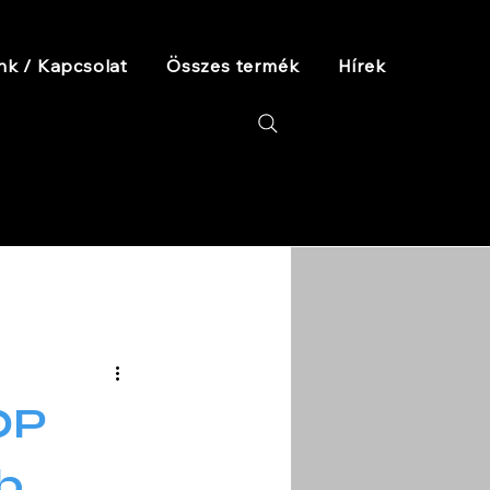
nk / Kapcsolat
Összes termék
Hírek
OP
b