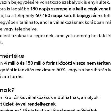
yszín bejegyzésére vonatkozó szabályok is enyhültek.
ra is legalább 
180 napja szerepelnie kell a cégkivona
ó, ha a telephely 
60–180 napja került bejegyzésre
, fe
yében található, ahol a vállalkozásnak korábban már
e vagy telephelye.
jelent azoknak a cégeknek, amelyek nemrég hoztak lét
t.
 mértéke
n 
4 millió és 150 millió forint közötti vissza nem térí
ogatási intenzitás maximum 
50%
, vagyis a beruházás k
zati forrás.
tnak?
mikro- és kisvállalkozások indulhatnak, amelyek:
rt üzleti évvel rendelkeznek
minimum 1 fő statisztikai létszámmal működtek