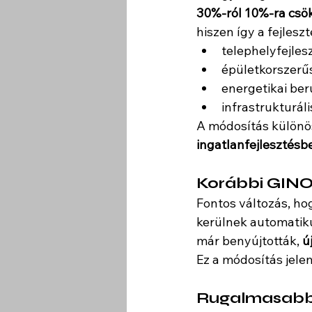
30%-ról 10%-ra csö
hiszen így a fejlesz
telephelyfejles
épületkorszerű
energetikai be
infrastrukturáli
A módosítás különö
ingatlanfejlesztés
Korábbi GINO
Fontos változás, ho
kerülnek automatiku
már benyújtották, 
ú
Ez a módosítás jelen
Rugalmasabb 