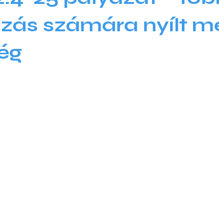
ozás számára nyílt m
ég