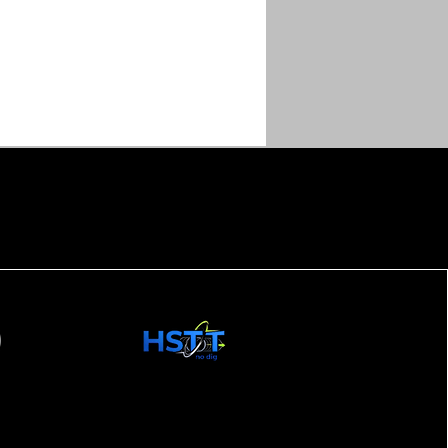
zsgált
ználtgépek.