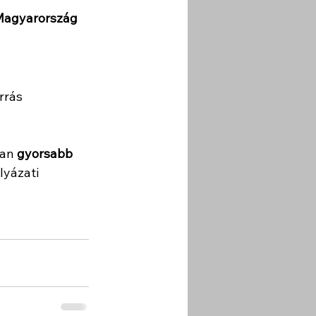
-Magyarország 
rrás 
an 
gyorsabb 
yázati 