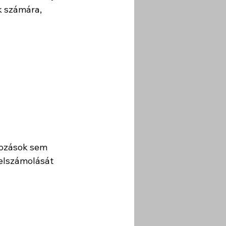
k számára, 
kozások sem 
elszámolását 