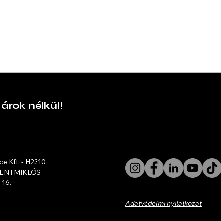
Új lendülettel a
Átvi
feltárásnélküli
has
technológiák
szolgálatában –
megújult a HSTT
 árok nélkül!
ce Kft. - H2310
ZENTMIKLÓS
 16.
Adatvédelmi nyilatkozat