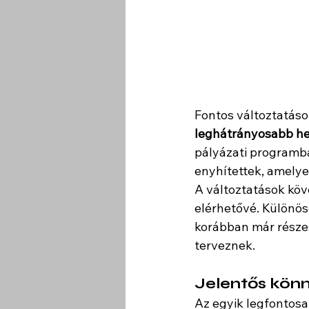
Fontos változtatások
leghátrányosabb hel
pályázati programba
enyhítettek, amelye
A változtatások köv
elérhetővé. Különös
korábban már része
terveznek.
Jelentős kön
Az egyik legfontosa