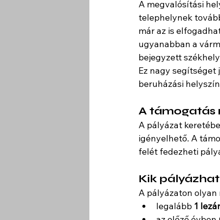
A megvalósítási hel
telephelynek tovább
már az is elfogadhat
ugyanabban a vármeg
bejegyzett székhely
Ez nagy segítséget 
beruházási helyszín
A támogatás
A pályázat keretébe
igényelhető. A tám
felét fedezheti pályá
Kik pályázha
A pályázaton olyan 
legalább 
1 lezá
az előző évben 