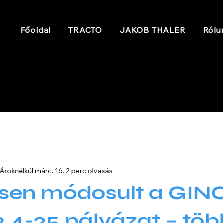
Főoldal
TRACTO
JAKOB THALER
Rólu
 Ároknélkül
márc. 16.
2 perc olvasás
ősen módosult a GIN
.2.4-25 pályázat – töb