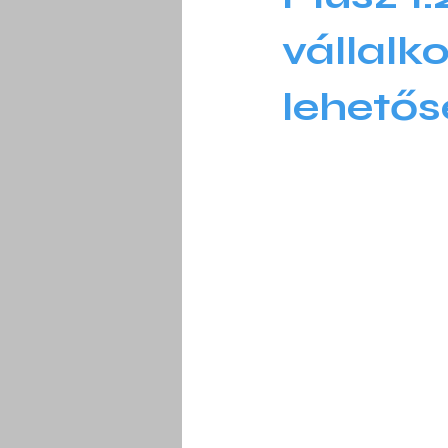
vállalk
lehetős