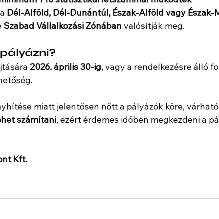
a 
Dél-Alföld, Dél-Dunántúl, Észak-Alföld vagy Észak
e 
Szabad Vállalkozási Zónában
 valósítják meg.
pályázni?
tására 
2026. április 30-ig
, vagy a rendelkezésre álló fo
hetőség.
nyhítése miatt jelentősen nőtt a pályázók köre, várható
ehet számítani
, ezért érdemes időben megkezdeni a pál
ont Kft.