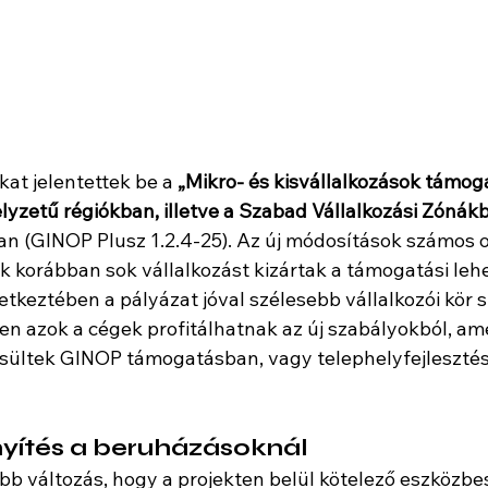
at jelentettek be a 
„Mikro- és kisvállalkozások támog
yzetű régiókban, illetve a Szabad Vállalkozási Zónák
n (GINOP Plusz 1.2.4-25). Az új módosítások számos ol
k korábban sok vállalkozást kizártak a támogatási leh
etkeztében a pályázat jóval szélesebb vállalkozói kör 
en azok a cégek profitálhatnak az új szabályokból, am
sültek GINOP támogatásban, vagy telephelyfejlesztés
nyítés a beruházásoknál
bb változás, hogy a projekten belül kötelező eszközbe