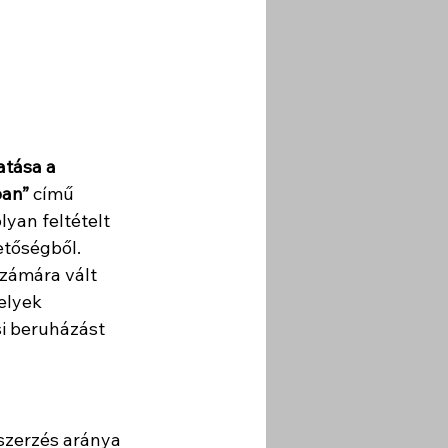
atása a 
ban”
 című 
yan feltételt 
etőségből.
számára vált 
elyek 
i beruházást 
szerzés aránya 