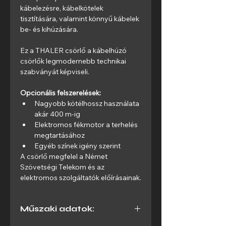
kábelezésre, kábelkötelek 
tisztítására, valamint könnyű kábelek 
be- és kihúzására.
Ez a THALER csörlő a kábelhúzó 
csörlők legmodernebb technikai 
szabványát képviseli.
Opcionális felszerelések:
Nagyobb kötélhossz használata 
akár 400 m-ig
Elektromos fékmotor a terhelés 
megtartásához
Egyéb színek igény szerint
A csörlő megfelel a Német 
Szövetségi Telekom és az 
elektromos szolgáltatók előírásainak.
Műszaki adatok: