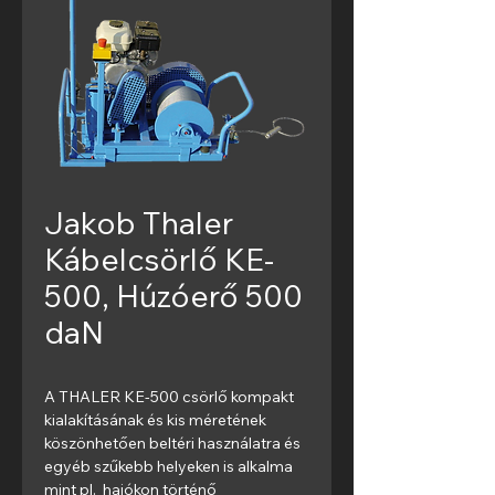
Jakob Thaler
Kábelcsörlő KE-
500, Húzóerő 500
daN
A THALER KE-500 csörlő kompakt 
kialakításának és kis méretének 
köszönhetően beltéri használatra és 
egyéb szűkebb helyeken is alkalma 
mint pl.  hajókon történő 