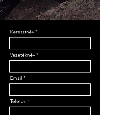
Keresztnév
Vezetéknév
Email
Telefon
Cégnév