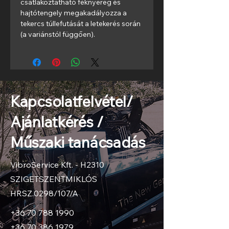
csatlakoztatható féknyereg és 
hajtótengely megakadályozza a 
tekercs túllefutását a letekerés során 
(a variánstól függően).
Kapcsolatfelvétel/
Ajánlatkérés /
Műszaki tanácsadás
VibroService Kft. - H2310
SZIGETSZENTMIKLÓS
HRSZ.0298/107/A
+36 70 788 1990
+36 70 386 1979