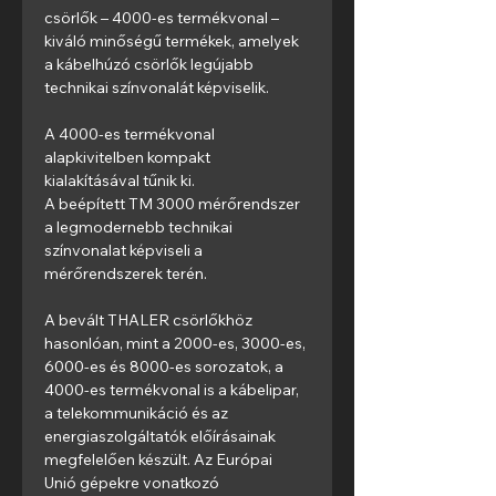
csörlők – 4000-es termékvonal – 
kiváló minőségű termékek, amelyek 
a kábelhúzó csörlők legújabb 
technikai színvonalát képviselik.
A 4000-es termékvonal 
alapkivitelben kompakt 
kialakításával tűnik ki.
A beépített TM 3000 mérőrendszer 
a legmodernebb technikai 
színvonalat képviseli a 
mérőrendszerek terén.
A bevált THALER csörlőkhöz 
hasonlóan, mint a 2000-es, 3000-es, 
6000-es és 8000-es sorozatok, a 
4000-es termékvonal is a kábelipar, 
a telekommunikáció és az 
energiaszolgáltatók előírásainak 
megfelelően készült. Az Európai 
Unió gépekre vonatkozó 