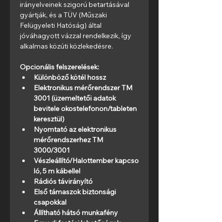
irányelveinek szigorú betartásával 
gyártják, és a TÜV (Műszaki 
Felügyeleti Hatóság) által 
jóváhagyott vázzal rendelkezik, így 
alkalmas közúti közlekedésre.
Opcionális felszerelések:
Különböző kötél hossz
Elektronikus mérőrendszer TM 
3001 (üzemeltetői adatok 
bevitele okostelefonon/tableten 
keresztül)
Nyomtató az elektronikus 
mérőrendszerhez TM 
3000/3001
Vészleállító/Halottember kapcso
ló, 5 m kábellel
Rádiós távirányító
Első támaszok biztonsági 
csapokkal
Állítható hátsó munkafény