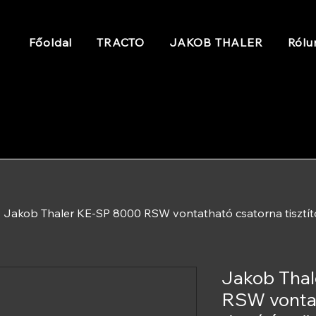
Főoldal
TRACTO
JAKOB THALER
Rólu
Jakob Thaler KE-SP 8000 RSW vontatható csatorna tisztít
Jakob Tha
RSW vontat