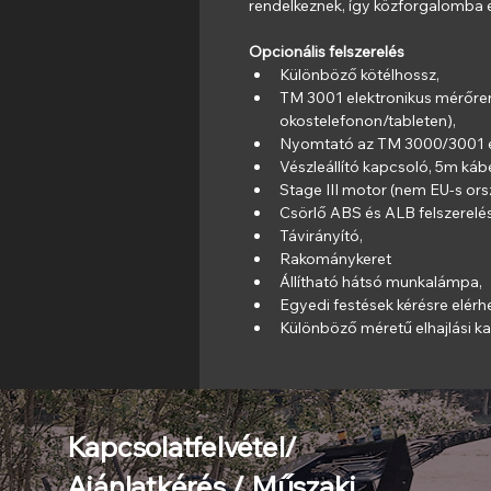
rendelkeznek, így közforgalomba 
Opcionális felszerelés
Különböző kötélhossz,
TM 3001 elektronikus mérőren
okostelefonon/tableten),
Nyomtató az TM 3000/3001 e
Vészleállító kapcsoló, 5m kábe
Stage III motor (nem EU-s or
Csörlő ABS és ALB felszerelé
Távirányító,
Rakománykeret
Állítható hátsó munkalámpa,
Egyedi festések kérésre elérh
Különböző méretű elhajlási ka
Kapcsolatfelvétel/
Ajánlatkérés / Műszaki