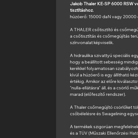
Jakob Thaler KE-SP 6000 RSW von
tisztításhoz.
húzóerő: 15000 daN vagy 20000
A THALER csőtisztító és csőmegúj
a csőtisztítás és csőmegújítás te
színvonalat képviselik.
A hidraulika szivattyú speciális eg
hogy a beállított sebesség mindig
kerékkel folyamatosan szabályozha
kívül a húzóerő is egy állítható ké
értékig. Amikor az előre kiválasztot
"nulla-ellátásra" áll, és a csörlő 
marad (előfeszítő rendszer).
A Thaler csőmegújító csörlőket töb
csőbélelésre és Swagelining egysé
A termékek szigorúan megfelelnek
és a TÜV (Műszaki Ellenőrzési Ható