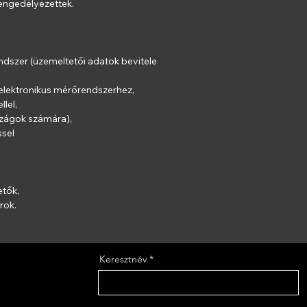
engedélyezettek.
mm
Tömeg 500 m 
dszer (üzemeltetői adatok bevitele 
lektronikus mérőrendszerhez,
llel,
szágok számára),
ssel
etők,
rok.
Keresztnév