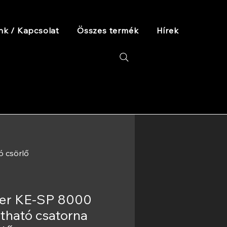
nk / Kapcsolat
Összes termék
Hírek
ó csörlő
ler KE-SP 8000
ható csatorna