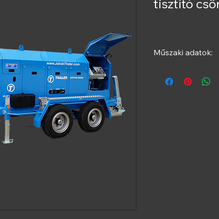
tisztító csö
Műszaki adatok:
KE-SP 80150 RSW
Húzóerő
: 15
Használható 
Kötél-Ø
: 18
Működés
: El
Mérőrendsze
pendrive-val
Hajtás
: Hidra
Hajtómotor
:
Rétegződés
:
Vonórúd
: Ma
szemcsatlak
Futómű
: Tan
Védőburkola
Festés
: RAL 