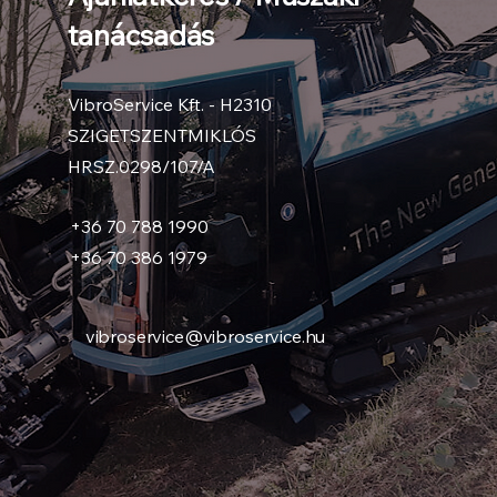
tanácsadás
VibroService Kft. - H2310
SZIGETSZENTMIKLÓS
HRSZ.0298/107/A
+36 70 788 1990
+36 70 386 1979
vibroservice@vibroservice.hu