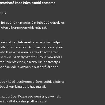
tatható kábelhúzó csörlő csatorna 
szerint
Méretek (H x 
 daN
mm
Tömeg 500 m 
ító csörlők kimagasló minőségű gépek, és 
KE-SP 80200 RSW
rületén a legmodernebb műszaki 
Húzóerő
: 20
Használható 
Kötél-Ø
: 22
ységgel van felszerelve, amely biztosítja, 
Működés
: El
 állandó maradjon. A húzási sebesség kézi 
Mérőrendsze
tó 0 és a maximális érték között. Ezen 
pendrive-val
zi kerékkel szabályozható 0-tól a maximális 
Hajtás
: Hidra
t húzóerőt elérik, a hidraulikus szivattyú 
Hajtómotor
:
működése leáll, eközben a húzóerő állandó 
Rétegződés
:
Vonórúd
: Ma
szemcsatlak
bek között csőrepesztésre, csőtisztításra, 
Futómű
: Tan
ggel kombinálva is használják.
Védőburkola
Festés
: RAL 
 az Európai Közösség gépirányelveinek, 
szerint
ság) által jóváhagyott alvázzal 
Méretek (H x 