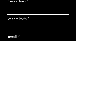
Keresztnév
Vezetéknév
Email
Telefon
Cégnév
Üzenet