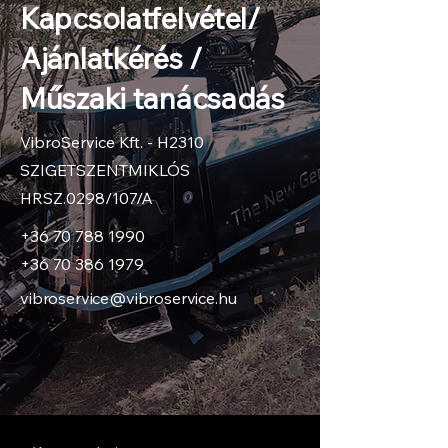
Kapcsolatfelvétel/
Ajánlatkérés /
Műszaki tanácsadás
VibroService Kft. - H2310
SZIGETSZENTMIKLÓS
HRSZ.0298/107/A
+36 70 788 1990
+36 70 386 1979
vibroservice@vibroservice.hu