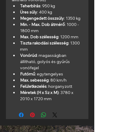
Teherbírás
: 950 kg
Üres súly
: 400 kg
Megengedett összsúly
: 1350 kg
Min. - Max. Dob átmérő
: 1000 - 
1800 mm
Max. Dob szélesség
: 1200 mm
Tiszta rakodási szélesség
: 1300 
mm
Vonórúd
: magasságban 
állítható, golyós és gyűrűs 
vonófejjel
Futómű
: egytengelyes
Max. sebesség
: 80 km/h
Felületkezelés
: horganyzott
Méretek (H x Sz x M)
: 3780 x 
2010 x 1720 mm