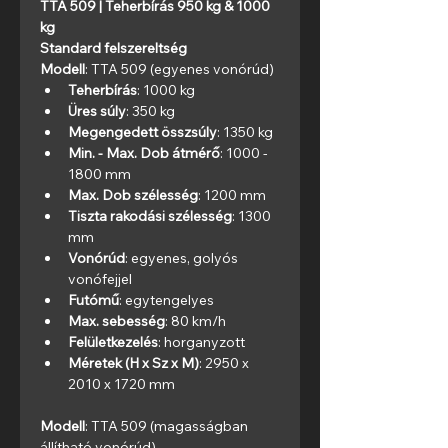
TTA 509 | Teherbírás 950 kg & 1000 
kg
Standard felszereltség
Modell
: TTA 509 (egyenes vonórúd)
Teherbírás
: 1000 kg
Üres súly
: 350 kg
Megengedett összsúly
: 1350 kg
Min. - Max. Dob átmérő
: 1000 - 
1800 mm
Max. Dob szélesség
: 1200 mm
Tiszta rakodási szélesség
: 1300 
mm
Vonórúd
: egyenes, golyós 
vonófejjel
Futómű
: egytengelyes
Max. sebesség
: 80 km/h
Felületkezelés
: horganyzott
Méretek (H x Sz x M)
: 2950 x 
2010 x 1720 mm
Modell
: TTA 509 (magasságban 
állítható vonórúd)