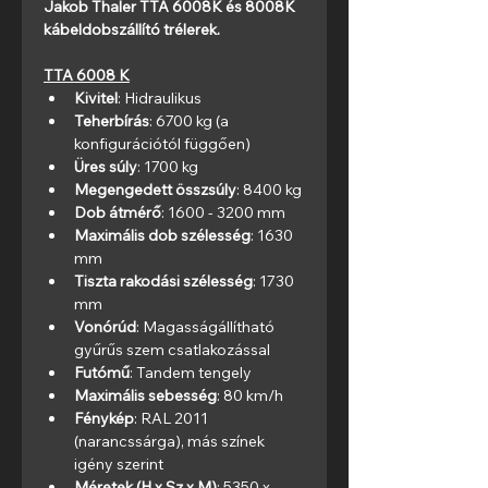
Jakob Thaler TTA 6008K és 8008K 
kábeldobszállító trélerek.
TTA 6008 K
Kivitel
: Hidraulikus
Teherbírás
: 6700 kg (a 
konfigurációtól függően)
Üres súly
: 1700 kg
Megengedett összsúly
: 8400 kg
Dob átmérő
: 1600 - 3200 mm
Maximális dob szélesség
: 1630 
mm
Tiszta rakodási szélesség
: 1730 
mm
Vonórúd
: Magasságállítható 
gyűrűs szem csatlakozással
Futómű
: Tandem tengely
Maximális sebesség
: 80 km/h
Fénykép
: RAL 2011 
(narancssárga), más színek 
igény szerint
Méretek (H x Sz x M)
: 5350 x 