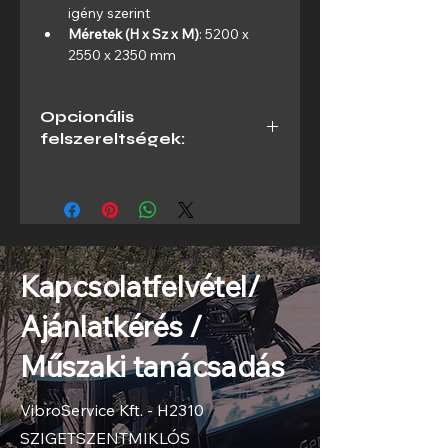
igény szerint
Méretek (H x Sz x M)
: 5200 x 
2550 x 2350 mm
Opcionális
felszereltségek:
Felszereltség:
Hidraulikusan hajtott billenő 
kerettel van ellátva, amely 
lehetővé teszi a dob trailerbe 
való beemelését.
Kapcsolatfelvétel/
A hidraulika meghajtását a 
vontató jármű biztosítja.
Ajánlatkérés /
Tandem tengelyes futómű, 
légfék rendszer ABS-szel, 
Műszaki tanácsadás
TÜV 
Maximális sebesség: 80 
km/h.
VibroService Kft. - H2310
Világítási rendszer: 24 Volt.
SZIGETSZENTMIKLÓS