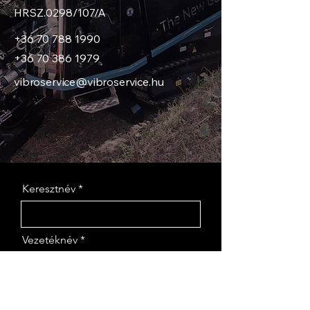
Szín: RAL 2011 
HRSZ.0298/107/A
(narancssárga).
Opciós kiegészítők:
+36 70 788 1990
NATO csatlakozás.
+36 70 386 1979
Hidraulikus emelés és 
leeresztés független 
vibroservice@vibroservice.hu
benzinmotorral.
Hidraulikus dob meghajtó a 
dob fel- és lecsévéléséhez 
független benzinmotorral.
Hidraulikus dob meghajtó 
fel- és lecsévéléshez, 
beleértve a dob emelését és 
Keresztnév
leeresztését független 
benzinmotorral.
Konténer acél test 3-9 m³.
Kábeltrailer horganyzott 
Vezetéknév
változatban a festett 
változat helyett.
Email