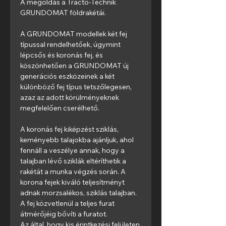
A megoldás a Tracto-Technik 
GRUNDOMAT földrakétái.
A GRUNDOMAT modellek két fej 
típussal rendelhetőek, úgymint 
lépcsős és koronás fej, és 
köszönhetően a GRUNDOMAT új 
generációs eszközeinek a két 
különböző fej típus tetszőlegesen, 
azaz az adott körülményeknek 
megfelelően cserélhető. 
A koronás fej kiképzést sziklás, 
keményebb talajokba ajánljuk, ahol 
fennáll a veszélye annak, hogy a 
talajban lévő sziklák eltéríthetik a 
rakétát a munka végzés során. A 
korona fejek kiváló teljesítményt 
adnak morzsalékos, sziklás talajban. 
A fej közvetlenül a teljes furat 
átmérőjéig bővíti a furatot.
Az által, hogy kis érintkezési felületen 