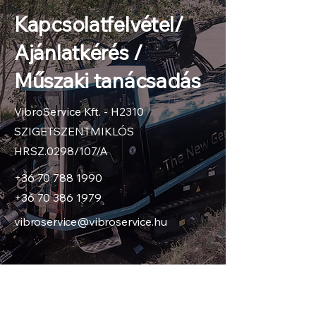
Olajzó egység vagy szervós 
Szervós verzió:
elérhető
Kapcsolatfelvétel/
vezérlő egység
Azonnali csőbehúzó adapter
Súly:
96kg
Ajánlatkérés /
Szerszám kulcsok
GRUNDOIL légrésolaj
Műszaki tanácsadás
VibroService Kft. - H2310
SZIGETSZENTMIKLÓS
HRSZ.0298/107/A
+36 70 788 1990
+36 70 386 1979
vibroservice@vibroservice.hu