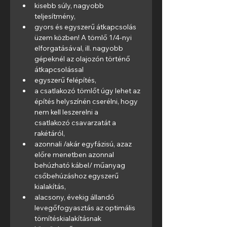
kisebb súly, nagyobb 
teljesítmény,
gyors és egyszerű átkapcsolás 
üzem közben! A tömlő 1/4-nyi 
elforgatásával, ill. nagyobb 
gépeknél az olajozón történő 
átkapcsolással 
egyszerű felépítés,
a csatlakozó tömlőt úgy lehet az 
építés helyszínén cserélni, hogy 
nem kell leszerelni a 
csatlakozó csavarzatát a 
rakétáról,
azonnali /akár egyfázisú, azaz 
előre menetben azonnal 
behúzható kábel/ műanyag 
csőbehúzáshoz egyszerű 
kialakítás,
alacsony, évekig állandó 
levegőfogyasztás az optimális 
tömítéskialakításnak 