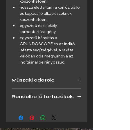
köszönhetően,
hosszú élettartam a korrózióálló 
és kopásálló alkatrészeknek 
köszönhetően,
egyszerű és csekély 
karbantartási igény
egyszerű irányítás a 
GRUNDOSCOPE és az indító 
lafetta segítségével, a rakéta 
valóban oda megy,ahova az 
indításnál beirányozzuk.
Műszaki adatok:
Rendelhető tartozékok:
Hossz:
1751mm
Magasnyomású tömlő
Levegő igény:
1,6m3/perc
Légtömlő
Indító állvány
Furat méret:
90mm
GRUNDOSCOPE irányzék