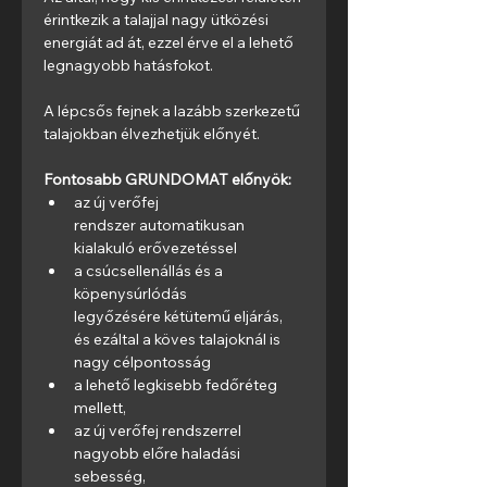
érintkezik a talajjal nagy ütközési 
energiát ad át, ezzel érve el a lehető 
legnagyobb hatásfokot.
A lépcsős fejnek a lazább szerkezetű 
talajokban élvezhetjük előnyét.
Fontosabb GRUNDOMAT előnyök:
az új verőfej 
rendszer automatikusan 
kialakuló erővezetéssel
a csúcsellenállás és a 
köpenysúrlódás 
legyőzésére kétütemű eljárás, 
és ezáltal a köves talajoknál is 
nagy célpontosság
a lehető legkisebb fedőréteg 
mellett,
az új verőfej rendszerrel 
nagyobb előre haladási 
sebesség,