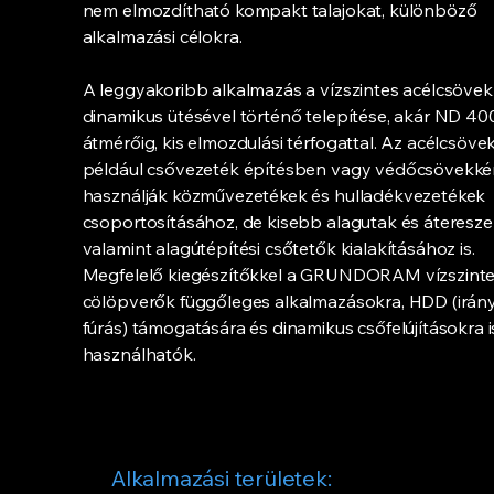
nem elmozdítható kompakt talajokat, különböző
alkalmazási célokra.
A leggyakoribb alkalmazás a vízszintes acélcsövek
dinamikus ütésével történő telepítése, akár ND 4
átmérőig, kis elmozdulási térfogattal. Az acélcsöve
például csővezeték építésben vagy védőcsövekké
használják közművezetékek és hulladékvezetékek
csoportosításához, de kisebb alagutak és áteresze
valamint alagútépítési csőtetők kialakításához is.
Megfelelő kiegészítőkkel a GRUNDORAM vízszint
cölöpverők függőleges alkalmazásokra, HDD (irány
fúrás) támogatására és dinamikus csőfelújításokra i
használhatók.
Alkalmazási területek: