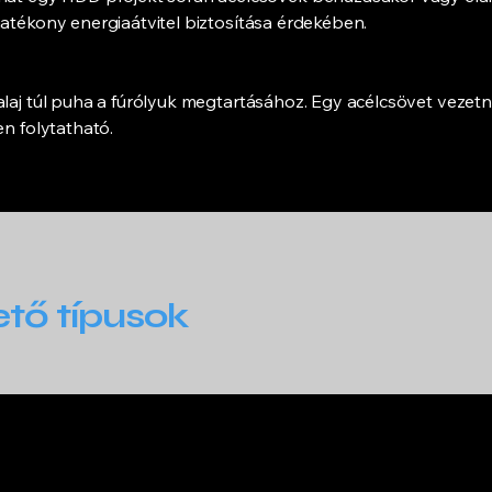
hatékony energiaátvitel biztosítása érdekében.
aj túl puha a fúrólyuk megtartásához. Egy acélcsövet vezetnek 
en folytatható.
ő típusok