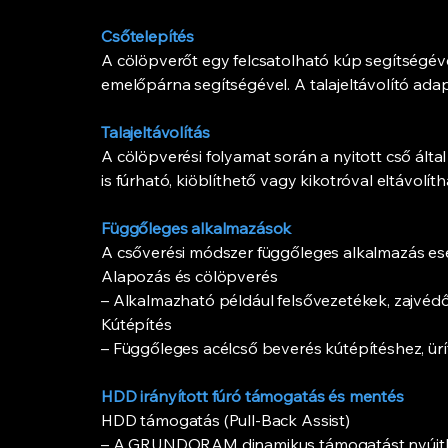
Csőtelepítés
A cölöpverőt egy felcsatolható kúp segítségéve
emelőpárna segítségével. A talajeltávolító adap
Talajeltávolítás
A cölöpverési folyamat során a nyitott cső által 
is fúrható, kiöblíthető vagy kikotróval eltávolíth
Függőleges alkalmazások
A csőverési módszer függőleges alkalmazás es
Alapozás és cölöpverés
– Alkalmazható például felsővezetékek, zajvédő
Kútépítés
– Függőleges acélcső beverés kútépítéshez, ürí
HDD irányított fúró támogatás és mentés
HDD támogatás (Pull-Back Assist)
– A GRUNDORAM dinamikus támogatást nyújthat