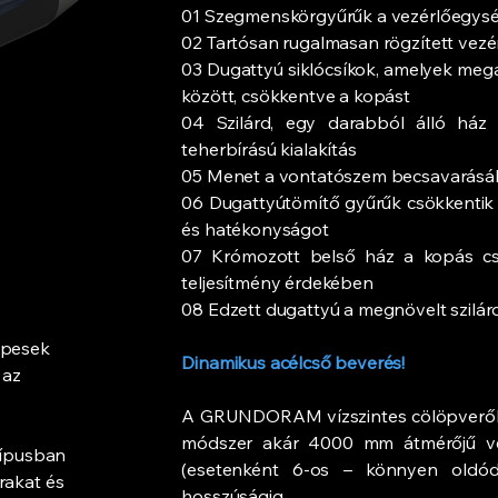
01 Szegmenskörgyűrűk a vezérlőegység
02 Tartósan rugalmasan rögzített vezér
03 Dugattyú siklócsíkok, amelyek mega
között, csökkentve a kopást
04 Szilárd, egy darabból álló ház 
teherbírású kialakítás
05 Menet a vontatószem becsavarásáh
06 Dugattyútömítő gyűrűk csökkentik a
és hatékonyságot
07 Krómozott belső ház a kopás cs
teljesítmény érdekében
08 Edzett dugattyú a megnövelt szilár
épesek
Dinamikus acélcső beverés!
 az
A GRUNDORAM vízszintes cölöpverőkk
módszer akár 4000 mm átmérőjű véd
típusban
(esetenként 6-os – könnyen oldódó
rakat és
hosszúságig.