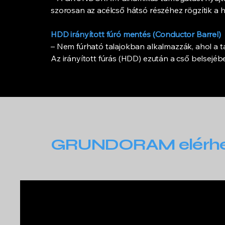
szorosan az acélcső hátsó részéhez rögzítik a 
HDD irányított fúró mentés (Conductor Barrel)
– Nem fúrható talajokban alkalmazzák, ahol a tal
Az irányított fúrás (HDD) ezután a cső belsejéb
GRUNDORAM elérhet