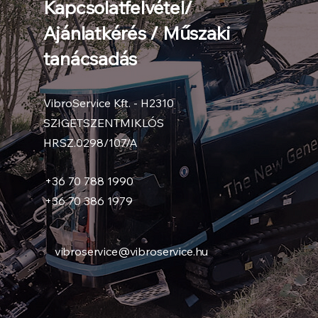
Kapcsolatfelvétel/
Ajánlatkérés / Műszaki
tanácsadás
VibroService Kft. - H2310
SZIGETSZENTMIKLÓS
HRSZ.0298/107/A
+36 70 788 1990
+36 70 386 1979
vibroservice@vibroservice.hu