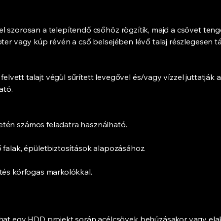
l szorosan a telepítendő csőhöz rögzítik, majd a csövet teng
ter vagy kúp révén a cső belsejében lévő talaj részlegesen tá
felvett talajt végül sűrített levegővel és/vagy vízzel juttatják
ató.
etén számos feladatra használható.
 falak, épületbiztosítások alapozásához.
tés körfogas markolókkal.
 egy HDD projekt során acélcsövek behúzásakor vagy elaka