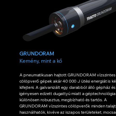
GRUNDORAM
Kemény, mint a kő
A pneumatikusan hajtott GRUNDORAM vízszintes
cölöpverő gépek akár 40 000 J ütési energiát is k
kifejteni. A galvanizált egy darabból álló gépház és
igényesen edzett dugattyú miatt a géptechnológia
különösen robusztus, megbízható és tartós. A
GRUNDORAM vízszintes cölöpverők minden talaj
használhatók, kivéve az iszapos területeket, mocsa