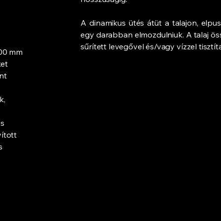
A dinamikus ütés átüt a talajon, elpu
egy darabban elmozdulniuk. A talaj öss
sűrített levegővel és/vagy vízzel tisztít
000 mm
ket
nt
k,
es
ított
s