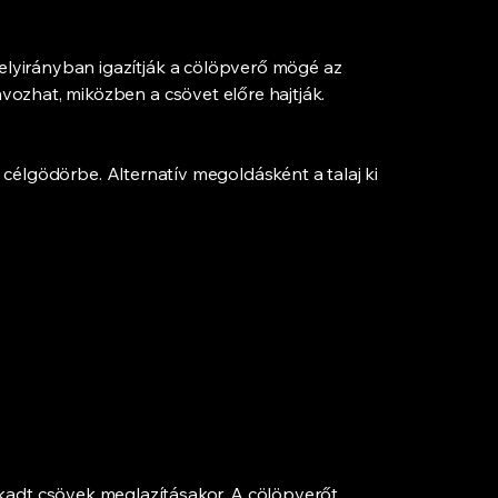
elyirányban igazítják a cölöpverő mögé az
vozhat, miközben a csövet előre hajtják.
 a célgödörbe. Alternatív megoldásként a talaj ki
dt csövek meglazításakor. A cölöpverőt