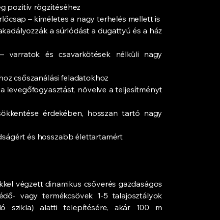
 pozitív rögzítéséhez
lőcsap – kíméletes a nagy terhelés mellett is
kadályozzák a súrlódást a dugattyú és a ház
– varratok és csavarkötések nélküli nagy
oz csőszanálási feladatokhoz
 levegőfogyasztást, növelve a teljesítményt
ökkentése érdekében, hosszan tartó nagy
dságért és hosszabb élettartamért
el végzett dinamikus csőverés gazdaságos
ő- vagy termékcsövek 1-5 talajosztályok
 szikla) alatti telepítésére, akár 100 m