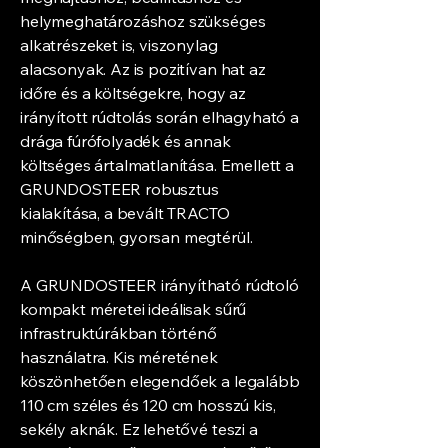
helymeghatározáshoz szükséges
alkatrészeket is, viszonylag
alacsonyak. Az is pozitívan hat az
időre és a költségekre, hogy az
irányított rúdtolás során elhagyható a
drága fúrófolyadék és annak
költséges ártalmatlanítása. Emellett a
GRUNDOSTEER robusztus
kialakítása, a bevált TRACTO
minőségben, gyorsan megtérül.
A GRUNDOSTEER irányítható rúdtoló
kompakt méretei ideálisak sűrű
infrastruktúrákban történő
használatra. Kis méretének
köszönhetően elegendőek a legalább
110 cm széles és 120 cm hosszú kis,
sekély aknák. Ez lehetővé teszi a