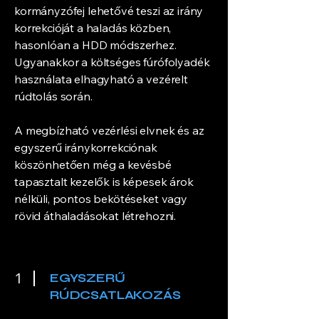
kormányzófej lehetővé teszi az irány
korrekcióját a haladás közben,
hasonlóan a HDD módszerhez.
Ugyanakkor a költséges fúrófolyadék
használata elhagyható a vezérelt
rúdtolás során.
A megbízható vezérlési elvnek és az
egyszerű iránykorrekciónak
köszönhetően még a kevésbé
tapasztalt kezelők is képesek árok
nélküli, pontos bekötéseket vagy
rövid áthaladásokat létrehozni.
1
EGYSZERŰ
RÚDCSATLAKOZÁS