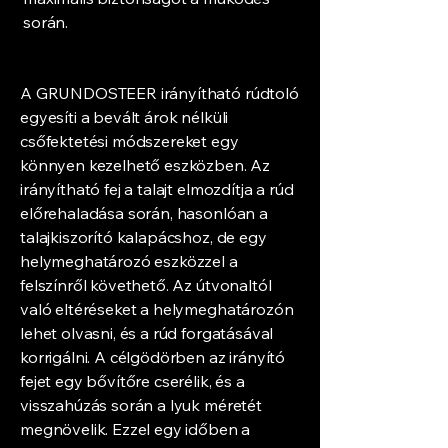
során.
A GRUNDOSTEER irányítható rúdtoló
egyesíti a bevált árok nélküli
csőfektetési módszereket egy
könnyen kezelhető eszközben. Az
irányítható fej a talajt elmozdítja a rúd
előrehaladása során, hasonlóan a
talajkiszorító kalapácshoz, de egy
helymeghatározó eszközzel a
felszínről követhető. Az útvonaltól
való eltéréseket a helymeghatározón
lehet olvasni, és a rúd forgatásával
korrigálni. A célgödörben az irányító
fejet egy bővítőre cserélik, és a
visszahúzás során a lyuk méretét
megnövelik. Ezzel egy időben a