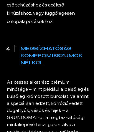
csőbehúzáshoz és acélcső
kihúzáshoz, vagy függőlegesen
cölöpalapozásokhoz.
4
MEGBÍZHATÓSÁG
KOMPROMISSZUMOK
NÉLKÜL
Az összes alkatrész prémium
minősége – mint például a belsőleg és
külsőleg krómozott burkolat, valamint
a speciálisan edzett, korrózióvédett
dugattyúk, vésők és fejek – a
GRUNDOMAT-ot a megbízhatóság
mintaképévé teszi, garantálva a
maximális biztonságot a működés