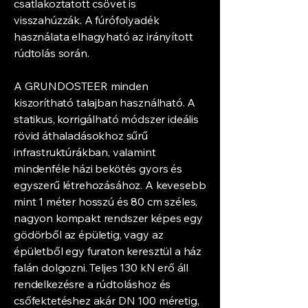
csatlakoztatott csövet is
visszahúzzák. A fúrófolyadék
használata elhagyható az irányított
rúdtolás során.
A GRUNDOSTEER minden
kiszorítható talajban használható. A
statikus, korrigálható módszer ideális
rövid áthaladásokhoz sűrű
infrastruktúrákban, valamint
mindenféle házi bekötés gyors és
egyszerű létrehozásához. A kevesebb
mint 1 méter hosszú és 80 cm széles,
nagyon kompakt rendszer képes egy
gödörből az épületig, vagy az
épületből egy furaton keresztül a ház
falán dolgozni. Teljes 130 kN erő áll
rendelkezésre a rúdtoláshoz és
csőfektetéshez akár DN 100 méretig,