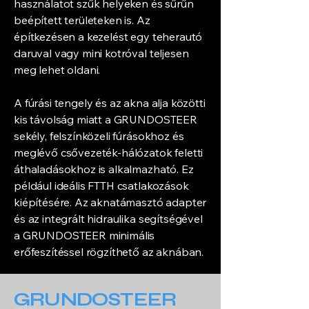
használatot szűk helyeken és sűrűn
beépített területeken is. Az
építkezésen a kezelést egy teherautó
daruval vagy mini kotróval teljesen
meg lehet oldani.
A fúrási tengely és az akna alja közötti
kis távolság miatt a GRUNDOSTEER
sekély, felszínközeli fúrásokhoz és
meglévő csővezeték-hálózatok feletti
áthaladásokhoz is alkalmazható. Ez
például ideális FTTH csatlakozások
kiépítésére. Az aknatámasztó adapter
és az integrált hidraulika segítségével
a GRUNDOSTEER minimális
erőfeszítéssel rögzíthető az aknában.
GRUNDOSTEER