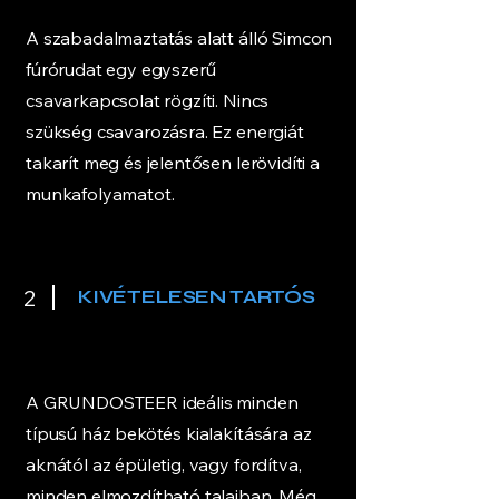
A szabadalmaztatás alatt álló Simcon
fúrórudat egy egyszerű
csavarkapcsolat rögzíti. Nincs
szükség csavarozásra. Ez energiát
takarít meg és jelentősen lerövidíti a
munkafolyamatot.
2
KIVÉTELESEN TARTÓS
A GRUNDOSTEER ideális minden
típusú ház bekötés kialakítására az
aknától az épületig, vagy fordítva,
minden elmozdítható talajban. Még