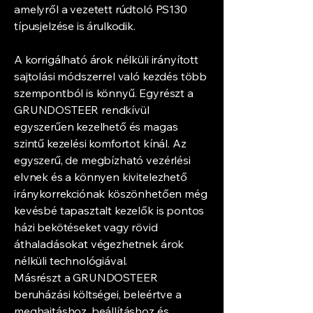
amelyről a vezetett rúdtoló PS130
típusjelzése is árulkodik.
A korrigálható árok nélküli irányított
sajtolási módszerrel való kezdés több
szempontból is könnyű. Egyrészt a
GRUNDOSTEER rendkívül
egyszerűen kezelhető és magas
szintű kezelési komfortot kínál. Az
egyszerű, de megbízható vezérlési
elvnek és a könnyen kivitelezhető
iránykorrekciónak köszönhetően még
kevésbé tapasztalt kezelők is pontos
házi bekötéseket vagy rövid
áthaladásokat végezhetnek árok
nélküli technológiával.
Másrészt a GRUNDOSTEER
beruházási költségei, beleértve a
meghajtáshoz, beállításhoz és