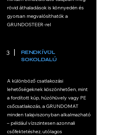
rövid áthaladások is könnyedén és
gyorsan megvalósíthatók a
GRUNDOSTEER-rel
3
RENDKÍVÜL
SOKOLDALÚ
A különböző csatlakozási
lehetőségeknek köszönhetően, mint
a fordított kúp, húzóhüvely vagy PE
csőcsatlakozás, a GRUNDOMAT
minden talajviszonyban alkalmazható
– például vízszintesen azonnali
csőfektetéshez, utólagos