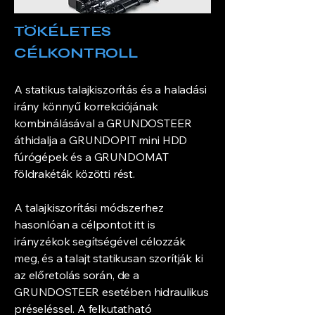
TÖKÉLETES
CÉLKONTROLL
A statikus talajkiszorítás és a haladási
irány könnyű korrekciójának
kombinálásával a GRUNDOSTEER
áthidalja a GRUNDOPIT mini HDD
fúrógépek és a GRUNDOMAT
földrakéták közötti rést.
A talajkiszorítási módszerhez
hasonlóan a célpontot itt is
irányzékok segítségével célozzák
meg, és a talajt statikusan szorítják ki
az előretolás során, de a
GRUNDOSTEER esetében hidraulikus
préseléssel. A felkutatható