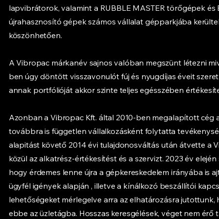
lapvibrátorok, valamint a RUBBLE MASTER törőgépek és 
újrahasznosító gépek számos vállalat gépparkjába kerülte
köszönhetően.
A Vibropac márkanév sajnos valóban megszünt létezni mive
ben úgy döntött visszavonulót fúj és nyugdíjas éveit szeret
annak portfólióját akkor szinte teljes egésszében értékesíte
Azonban a Vibropac Kft. által 2010-ben megalapított cég a
továbbra is független vállalkozásként folytatta tevékenység
alapitást követő 2014 évi tulajdonosváltás után átvette a Vib
közül az alkatrész-értékesítést és a szervizt. 2023 év elejé
hogy érdemes lenne újra a gépkereskedelem irányába is ajt
ügyfél igények alapján , illetve a kínálkozó beszállítói kapc
lehetőségeket mérlegelve arra az elhatározásra jutottunk,
ebbe az üzletágba. Hosszas keresgélések, véget nem érő 