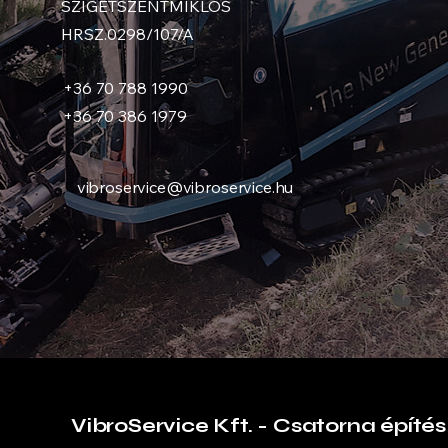
SZIGETSZENTMIKLÓS
HRSZ.0298/107/A
+36 70 788 1990
+36 70 386 1979
vibroservice@vibroservice.hu
VibroService Kft. - Csatorna építés