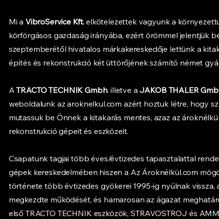
Mi a
VibroService Kft.
elkötelezettek vagyunk a környezettu
körförgásos gazdaság irányába, ezért örömmel jelentjük b
szeptemberétől hivatalos márkakereskedője lettünk a kit
építés és rekonstrukció két üttörőjének számító német gyá
A
TRACTO TECHNIK Gmbh
. illetve a
JAKOB THALER Gmb
weboldalunk az aroknelkul.com azért hoztuk létre, hogy s
mutassuk be Önnek a kitakarás mentes, azaz az ároknélkül
rekonstrukció gépeit és eszközeit.
Csapatunk tagjai több éves/évtizedes tapasztalattal rende
gépek kereskedelmében hiszen a Az Ároknélkül.com mögött
története több évtizedes gyökerei 1995-ig nyúlnak vissza, 
megkezdte működését, és hamarosan az ágazat meghatároz
első TRACTO TECHNIK eszközök, STRAVOSTROJ és AMM