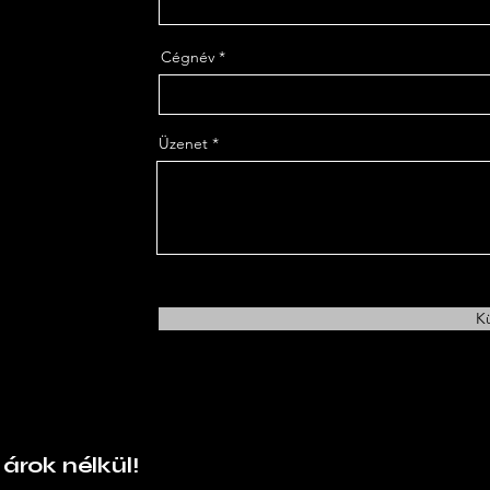
Cégnév
Üzenet
K
 árok nélkül!