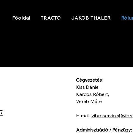
Főoldal
TRACTO
JAKOB THALER
Rólu
Cégvezetés:
Kiss Dániel,
Kardos Róbert,
Veréb Máté,
E-mail:
vibroservice@vibro
Adminisztráció / Pénzüg