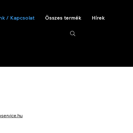
nk / Kapcsolat
Összes termék
Hírek
service.hu
y: