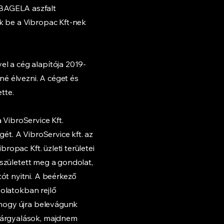
BAGELA aszfalt
k be a Vibropac Kft-nek
l a cég alapítója 2019-
né élvezni. A céget és
tte.
 VibroService Kft.
ét. A VibroService kft. az
ropac Kft. üzleti területei
n született meg a gondolat,
ót nyitni. A beérkező
solatokban rejlő
 hogy újra belevágunk
tárgyalások, majdnem