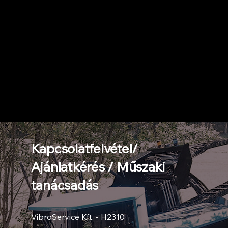
Kapcsolatfelvétel/
Ajánlatkérés / Műszaki
tanácsadás
VibroService Kft. - H2310