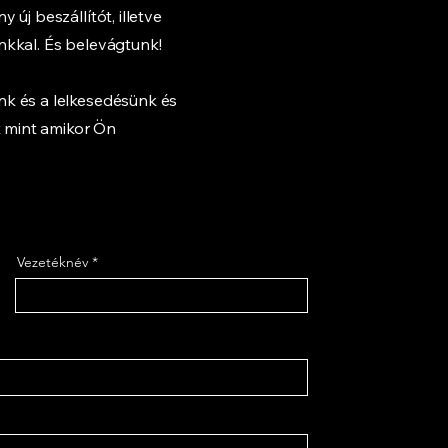
új beszállítót, illetve
kal. És belevágtunk! ​
k és a lelkesedésünk és
 mint amikor Ön
Vezetéknév