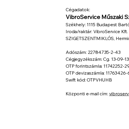
Cégadatok:
VibroService Műszaki Sz
Székhely: 1115 Budapest Bart
Iroda/raktár: VibroService Kft.
SZIGETSZENTMIKLÓS, Hermina
Adószám: 22784735-2-43
Cégjegyzékszám: Cg. 13-09-1
OTP forintszámla: 11742252
OTP devizaszámla: 11763426
Swift kód: OTPVHUHB
Központi e-mail cím:
vibroser