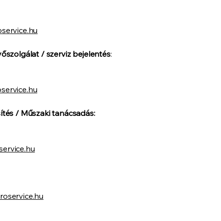
service.hu
vőszolgálat / szerviz bejelentés
:
service.hu
sítés / Műszaki tanácsadás:
ervice.hu
roservice.hu