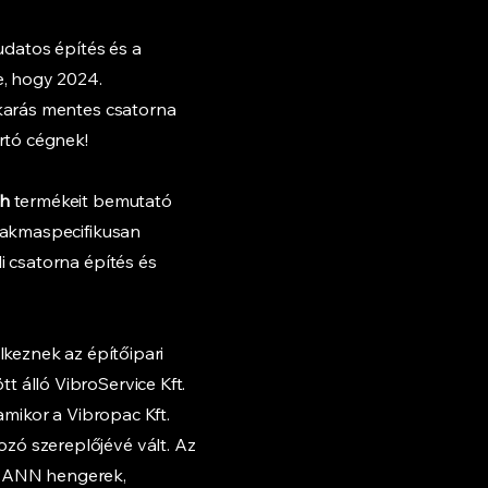
datos építés és a
e, hogy 2024.
akarás mentes csatorna
rtó cégnek!
h
termékeit bemutató
zakmaspecifikusan
i csatorna építés és
lkeznek az építőipari
 álló VibroService Kft.
amikor a Vibropac Kft.
ó szereplőjévé vált. Az
ANN hengerek,