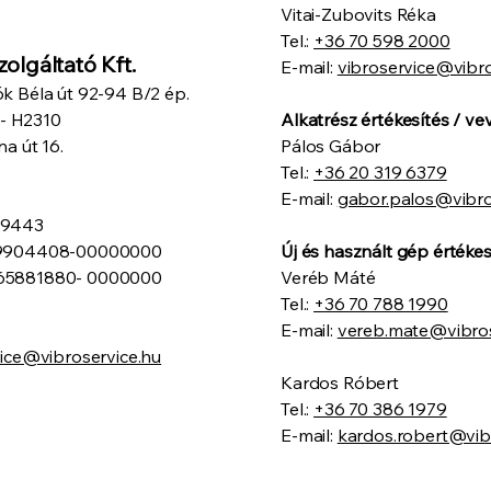
Vitai-Zubovits Réka
Tel.:
+36 70 598 2000
olgáltató Kft.
E-mail:
vibroservice@vibro
ók Béla út 92-94 B/2 ép.
 - H2310
Alkatrész értékesítés / ve
 út 16.
Pálos Gábor
Tel.:
+36 20 319 6379
E-mail:
gabor.palos@vibro
39443
-29904408-00000000
Új és használt gép értéke
-65881880- 0000000
Veréb Máté
Tel.:
+36 70 788 1990
E-mail:
vereb.mate@vibros
vice@vibroservice.hu
Kardos Róbert
Tel.:
+36 70 386 1979
E-mail:
kardos.robert@vib