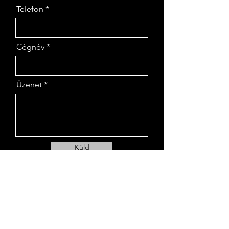
Telefon
Cégnév
Üzenet
Küld
VibroService Kft. - Csatorna