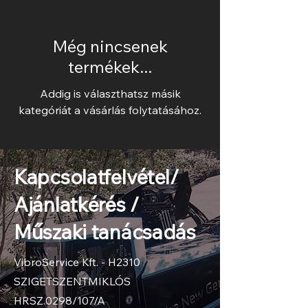
Még nincsenek
termékek...
Addig is választhatsz másik
kategóriát a vásárlás folytatásához.
Kapcsolatfelvétel/
Ajánlatkérés /
Műszaki tanácsadás
VibroService Kft. - H2310
SZIGETSZENTMIKLÓS
HRSZ.0298/107/A